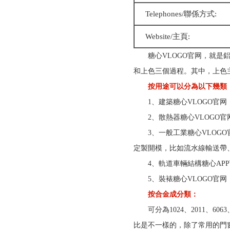
Telephones/聯係方式:
Website/主頁:
糖心VLOGO官网，就是
和上色三個過程。其中，上色
按用途可以分為以下幾類
1、建築糖心VLOGO官
2、散熱器糖心VLOGO官
3、一般工業糖心VLO
定製開模，比如流水線輸送帶
4、軌道車輛結構糖心AP
5、裝裱糖心VLOGO官
按合金成分類：
可分為1024、2011、6
比是不一樣的，除了常用的門窗糖