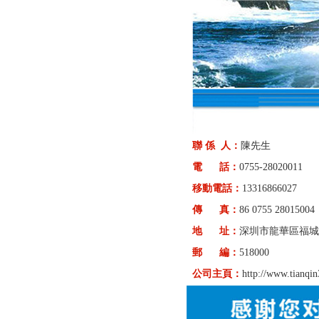
聯 係 人：
陳先生
電 話：
0755-28020011
移動電話：
13316866027
傳 真：
86 0755 28015004
地 址：
深圳市龍華區福城
郵 編：
518000
公司主頁：
http://www.tianqi