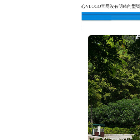
心VLOGO官网沒有明確的