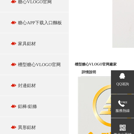
糖心VLOGO官网
糖心APP下载入口麵板
家具鋁材
槽型糖心VLOGO官网廠家
槽型糖心VLOGO官网
詳情說明
QQ谘詢
封邊鋁材
鋁棒/鋁條
服務熱線
異形鋁材