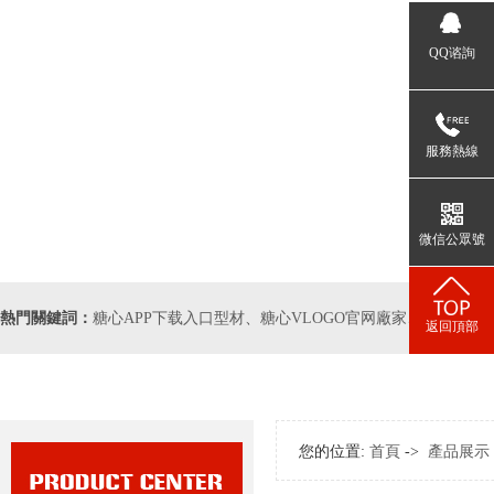
QQ谘詢
服務熱線
微信公眾號
熱門關鍵詞：
糖心APP下载入口型材
、
糖心VLOGO官网廠家
、
工業糖心V
返回頂部
您的位置:
首頁
->
產品展示