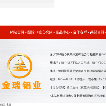
網站首頁
-
關於91糖心视频
-
產品中心
-
合作客戶
-
榮譽資質
深圳市91糖心视频鋁業有限公司 版權所有© Copyri
關鍵詞：
糖心APP下载入口型材
、
糖心VLO
地址：深圳龍華區民治街道民新社區橫嶺四區
電話：0755-28020011 聯係人：曾小姐 / 150138
【
後台管理
】技術支持【
東莞網站建設
】 【
*本站相關網頁素材及相關資源均來源互聯網，
網站地圖