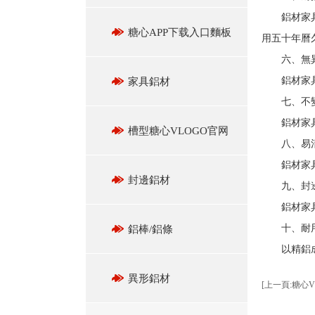
鋁材家具具
糖心APP下载入口麵板
用五十年曆
六、無
鋁材家具由
家具鋁材
七、不
鋁材家具用
槽型糖心VLOGO官网
八、易
鋁材家具
封邊鋁材
九、封邊
鋁材家具全
十、耐用
鋁棒/鋁條
以精鋁成型
異形鋁材
[上一頁:糖心