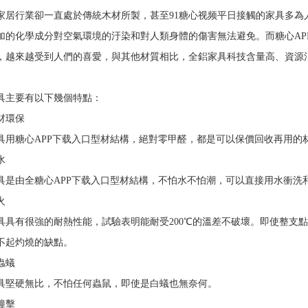
家居行業卻一直處於傳統木材所製，甚至91糖心视频平日接觸的家具多為
加的化學成分對空氣環境的汙染和對人類身體的傷害無法避免。而糖心AP
，越來越受到人們的喜愛，與其他材質相比，全鋁家具科技含量高、資源消
主要有以下幾個特點：
環保
糖心APP下载入口型材結構，絕對零甲醛，都是可以保價回收再用的
水
由全糖心APP下载入口型材結構，不怕水不怕潮，可以直接用水衝洗
火
有很強的耐熱性能，試驗表明能耐受200℃的溫差不破壞。即使整支點
不起灼燒的缺點。
蟲蟻
硬無比，不怕任何蟲鼠，即使是白蟻也無奈何。
撞擊