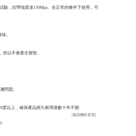
驗，抗彎強度達150Mpa。在正常的條件下使用，可
異味。
，所以不會產生變形。
離層問題。
0度以上，確保產品經久耐用達數十年不變。
[返回欄目首頁]
]