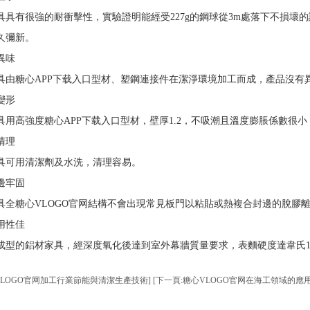
有很強的耐衝擊性，實驗證明能經受227g的鋼球從3m處落下不損壞的試
久彌新。
異味
糖心APP下载入口型材、塑鋼連接件在潔淨環境加工而成，產品沒有
變形
高強度糖心APP下载入口型材，壁厚1.2，不吸潮且溫度膨脹係數很小
清理
可用清潔劑及水洗，清理容易。
牢固
糖心VLOGO官网結構不會出現常見板門以粘貼或熱複合封邊的脫膠
性佳
的鋁材家具，經深度氧化後達到室外幕牆質量要求，表麵硬度達韋氏1
VLOGO官网加工行業節能與清潔生產技術]
[下一頁:糖心VLOGO官网在海工領域的應用