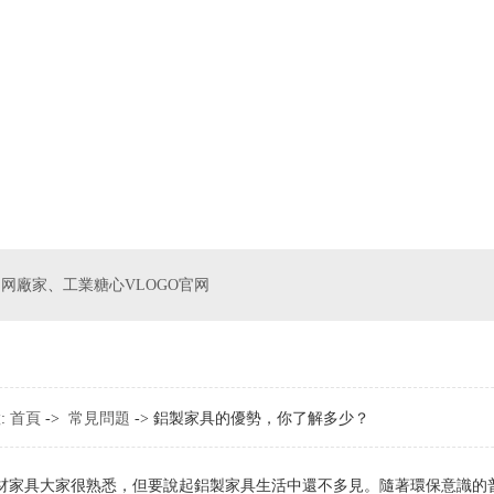
官网廠家
、
工業糖心VLOGO官网
:
首頁
->
常見問題
-> 鋁製家具的優勢，你了解多少？
具大家很熟悉，但要說起鋁製家具生活中還不多見。隨著環保意識的普