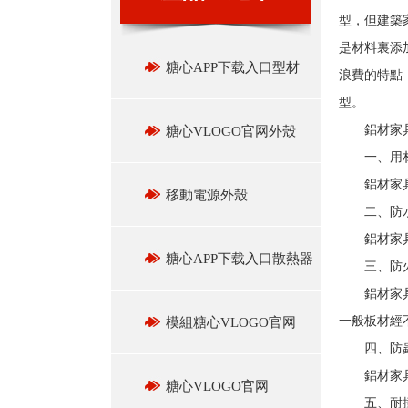
型，但建築
是材料裏添
糖心APP下载入口型材
浪費的特點
型。
鋁材家具
糖心VLOGO官网外殼
一、用材
鋁材家具用
移動電源外殼
二、防
鋁材家具是
糖心APP下载入口散熱器
三、防
鋁材家具具
一般板材經
模組糖心VLOGO官网
四、防
鋁材家具堅
糖心VLOGO官网
五、耐