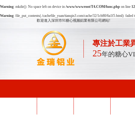
Warning
: mkdir(): No space left on device in
/www/wwwroot/T4.COM/func.php
on line
12
Warning
: file_put_contents(./cachefile_yuan/tianqin3.com/cache/32/1cb80/6a1f5.html): failed 
歡迎進入深圳市91糖心视频鋁業有限公司網站!
專注於工業異
25
年的糖心V
網站首頁
糖心APP下载入口
糖心VLOG
型材
外殼