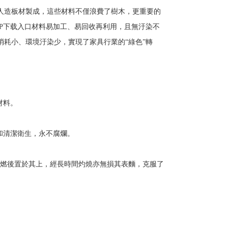
人造板材製成，這些材料不僅浪費了樹木，更重要的
P下载入口材料易加工、易回收再利用，且無汙染不
耗小、環境汙染少，實現了家具行業的“綠色”轉
材料。
和清潔衛生，永不腐爛。
燃後置於其上，經長時間灼燒亦無損其表麵，克服了